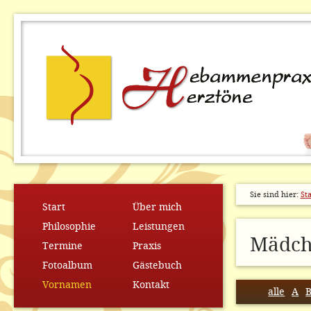
Sie sind hier:
Sta
Start
Über mich
Philosophie
Leistungen
Mädch
Termine
Praxis
Fotoalbum
Gästebuch
Vornamen
Kontakt
alle
A