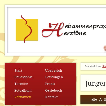
Sie sind hier:
Sta
Start
Über mich
Philosophie
Leistungen
Junge
Termine
Praxis
Fotoalbum
Gästebuch
Vornamen
Kontakt
alle
A